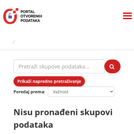
Preskoči
na
sadržaj
Skupovi podаtаkа
Prikaži napredno pretraživanje
Poredaj prema
Nisu pronađeni skupovi
podataka