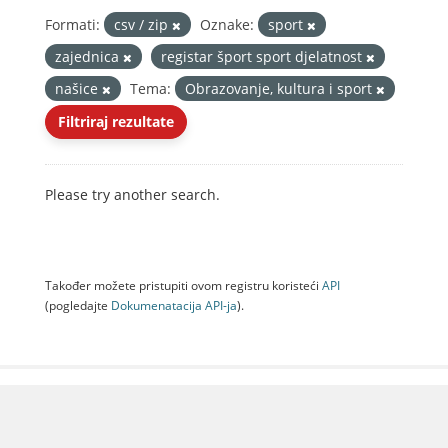
Formati:
csv / zip
Oznake:
sport
zajednica
registar šport sport djelatnost
našice
Tema:
Obrazovanje, kultura i sport
Filtriraj rezultate
Please try another search.
Također možete pristupiti ovom registru koristeći
API
(pogledajte
Dokumenаtаcijа API-jа
).