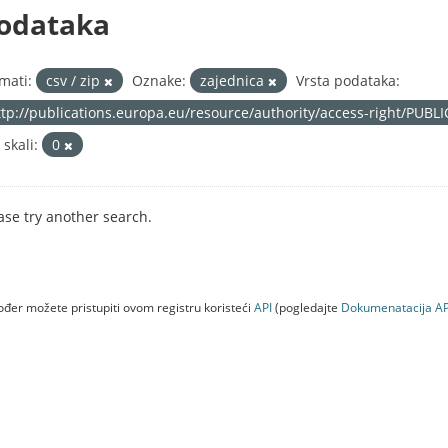
odataka
mati:
csv / zip
Oznake:
zajednica
Vrsta podataka:
ttp://publications.europa.eu/resource/authority/access-right/PUBL
 skali:
0
ase try another search.
đer možete pristupiti ovom registru koristeći
API
(pogledajte
Dokumenаtаcijа AP