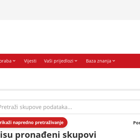
rikaži napredno pretraživanje
Po
isu pronađeni skupovi