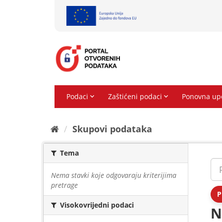
Preskoči
na
sadržaj
Skupovi podаtаkа
Tema
Nema stavki koje odgovaraju kriterijima
pretrage
P
Visokovrijedni podaci
N