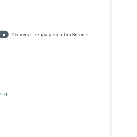
IC
Otvorenost skupa prema Tim Berners-
I-jа
).