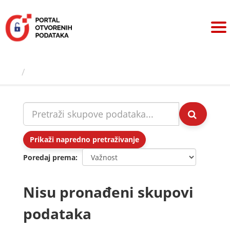
Preskoči
na
sadržaj
Skupovi podаtаkа
Prikaži napredno pretraživanje
Poredaj prema
Nisu pronađeni skupovi
podataka