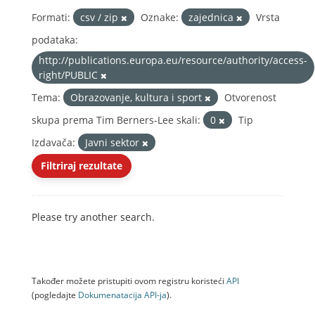
Formati:
csv / zip
Oznake:
zajednica
Vrsta
podataka:
http://publications.europa.eu/resource/authority/access-
right/PUBLIC
Tema:
Obrazovanje, kultura i sport
Otvorenost
skupa prema Tim Berners-Lee skali:
0
Tip
Izdavača:
Javni sektor
Filtriraj rezultate
Please try another search.
Također možete pristupiti ovom registru koristeći
API
(pogledajte
Dokumenаtаcijа API-jа
).