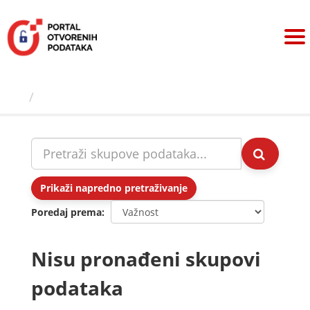
Preskoči
na
sadržaj
Skupovi podаtаkа
Prikaži napredno pretraživanje
Poredaj prema
Nisu pronađeni skupovi
podataka