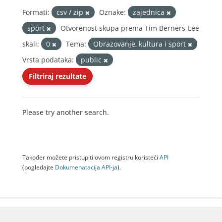
Formati:
csv / zip
Oznake:
zajednica
sport
Otvorenost skupa prema Tim Berners-Lee
skali:
0
Tema:
Obrazovanje, kultura i sport
Vrsta podataka:
public
Filtriraj rezultate
Please try another search.
Također možete pristupiti ovom registru koristeći
API
(pogledajte
Dokumenаtаcijа API-jа
).