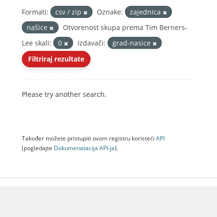
Formati:
csv / zip
Oznake:
zajednica
našice
Otvorenost skupa prema Tim Berners-
Lee skali:
0
Izdavači:
grad-nasice
Filtriraj rezultate
Please try another search.
Također možete pristupiti ovom registru koristeći
API
(pogledajte
Dokumenаtаcijа API-jа
).