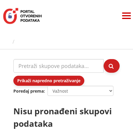
Preskoči
na
sadržaj
Skupovi podаtаkа
Prikaži napredno pretraživanje
Poredaj prema
Nisu pronađeni skupovi
podataka