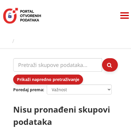
Preskoči
na
sadržaj
Skupovi podаtаkа
Prikaži napredno pretraživanje
Poredaj prema
Nisu pronađeni skupovi
podataka