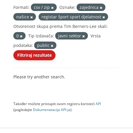
Formati:
csv / zip
Oznake:
zajednica
našice
registar šport sport djelatnost
Otvorenost skupa prema Tim Berners-Lee skali:
0
Tip Izdavača:
Javni sektor
Vrsta
podataka:
public
Filtriraj rezultate
Please try another search.
Također možete pristupiti ovom registru koristeći
API
(pogledajte
Dokumenаtаcijа API-jа
).