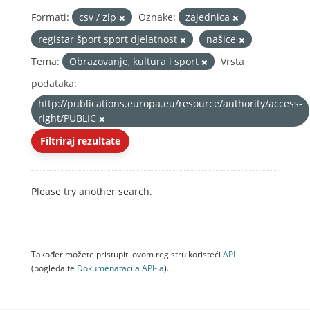
Formati:
csv / zip
Oznake:
zajednica
registar šport sport djelatnost
našice
Tema:
Obrazovanje, kultura i sport
Vrsta
podataka:
http://publications.europa.eu/resource/authority/access-
right/PUBLIC
Filtriraj rezultate
Please try another search.
Također možete pristupiti ovom registru koristeći
API
(pogledajte
Dokumenаtаcijа API-jа
).