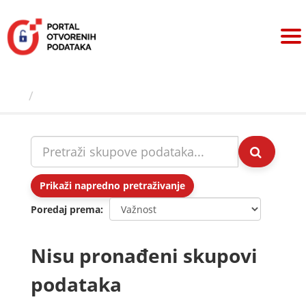
Preskoči
na
sadržaj
Skupovi podаtаkа
Prikaži napredno pretraživanje
Poredaj prema
Nisu pronađeni skupovi
podataka