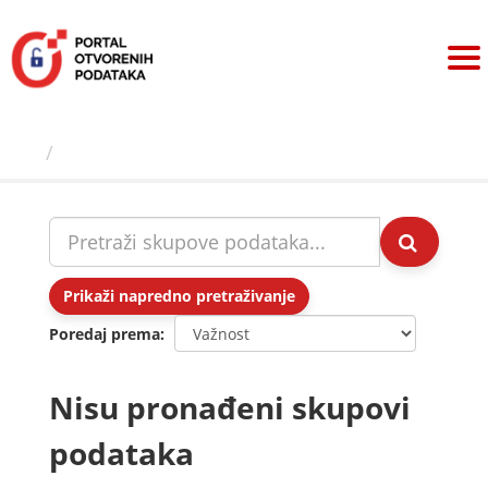
Preskoči
na
sadržaj
Skupovi podаtаkа
Prikaži napredno pretraživanje
Poredaj prema
Nisu pronađeni skupovi
podataka