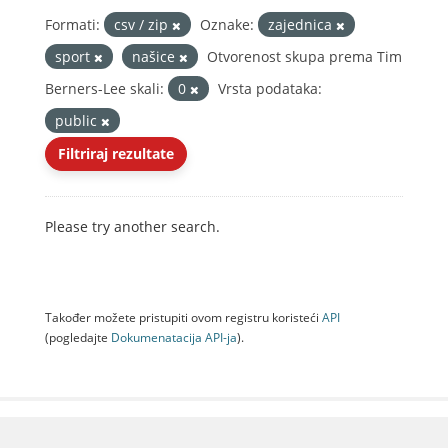
Formati:
csv / zip
Oznake:
zajednica
sport
našice
Otvorenost skupa prema Tim
Berners-Lee skali:
0
Vrsta podataka:
public
Filtriraj rezultate
Please try another search.
Također možete pristupiti ovom registru koristeći
API
(pogledajte
Dokumenаtаcijа API-jа
).