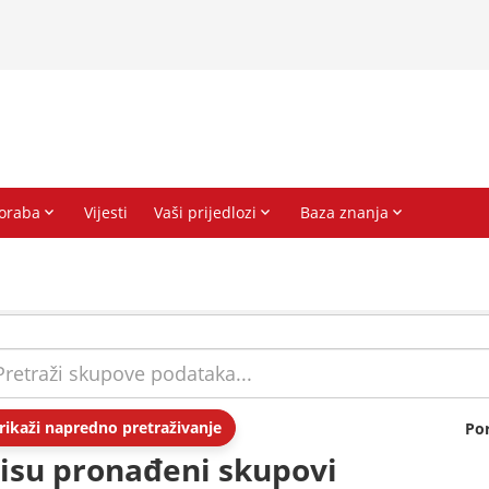
rikaži napredno pretraživanje
Po
isu pronađeni skupovi