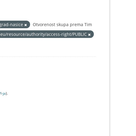
grad-nasice
Otvorenost skupa prema Tim
.eu/resource/authority/access-right/PUBLIC
I-jа
).