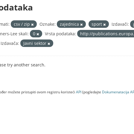
odataka
mati:
csv / zip
Oznake:
zajednica
sport
Izdavači:
ners-Lee skali:
0
Vrsta podataka:
http://publications.europa
 Izdavača:
Javni sektor
ase try another search.
đer možete pristupiti ovom registru koristeći
API
(pogledajte
Dokumenаtаcijа AP