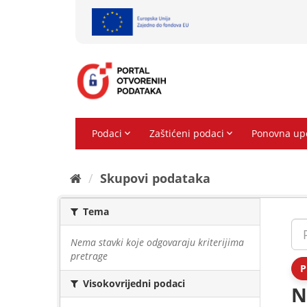
Preskoči
na
sadržaj
Skupovi podаtаkа
Tema
Nema stavki koje odgovaraju kriterijima
pretrage
P
Visokovrijedni podaci
N