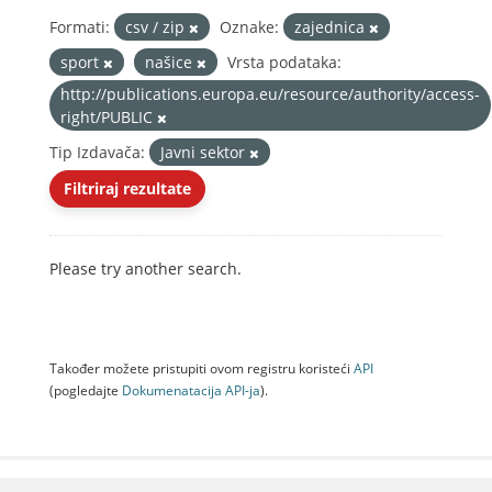
Formati:
csv / zip
Oznake:
zajednica
sport
našice
Vrsta podataka:
http://publications.europa.eu/resource/authority/access-
right/PUBLIC
Tip Izdavača:
Javni sektor
Filtriraj rezultate
Please try another search.
Također možete pristupiti ovom registru koristeći
API
(pogledajte
Dokumenаtаcijа API-jа
).