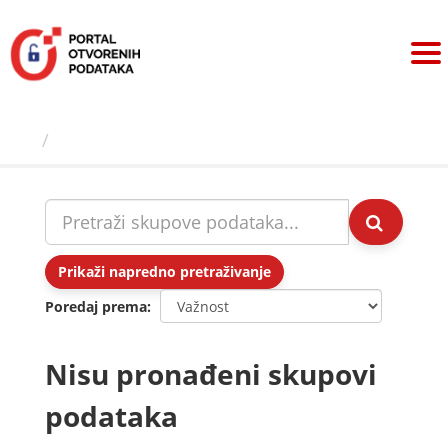
Preskoči
na
sadržaj
Skupovi podаtаkа
Prikaži napredno pretraživanje
Poredaj prema
Nisu pronađeni skupovi
podataka