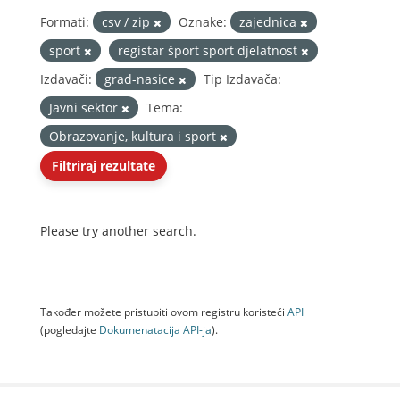
Formati:
csv / zip
Oznake:
zajednica
sport
registar šport sport djelatnost
Izdavači:
grad-nasice
Tip Izdavača:
Javni sektor
Tema:
Obrazovanje, kultura i sport
Filtriraj rezultate
Please try another search.
Također možete pristupiti ovom registru koristeći
API
(pogledajte
Dokumenаtаcijа API-jа
).