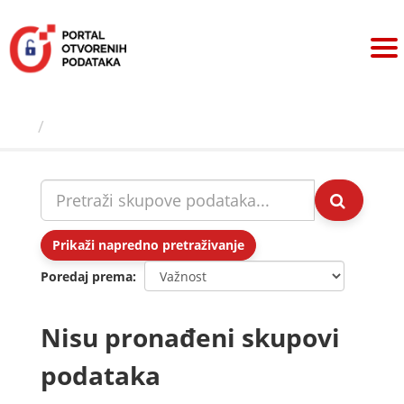
Preskoči
na
sadržaj
Skupovi podаtаkа
Prikaži napredno pretraživanje
Poredaj prema
Nisu pronađeni skupovi
podataka