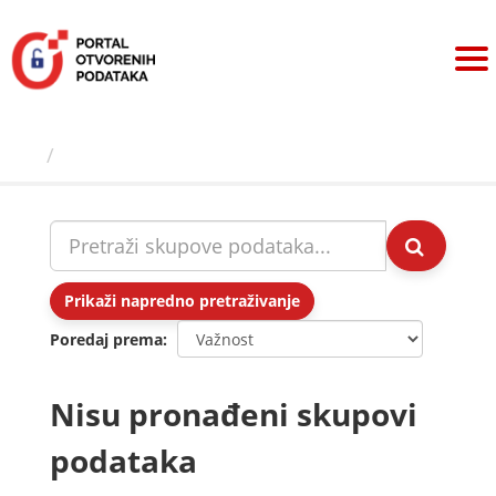
Preskoči
na
sadržaj
Skupovi podаtаkа
Prikaži napredno pretraživanje
Poredaj prema
Nisu pronađeni skupovi
podataka