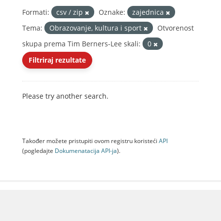
Formati:
csv / zip
Oznake:
zajednica
Tema:
Obrazovanje, kultura i sport
Otvorenost
skupa prema Tim Berners-Lee skali:
0
Filtriraj rezultate
Please try another search.
Također možete pristupiti ovom registru koristeći
API
(pogledajte
Dokumenаtаcijа API-jа
).