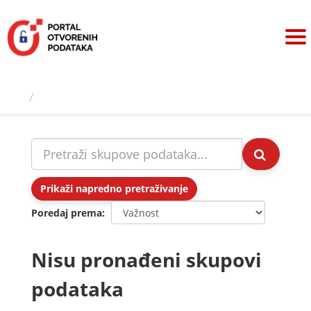
Preskoči
na
sadržaj
Skupovi podаtаkа
Prikaži napredno pretraživanje
Poredaj prema
Nisu pronađeni skupovi
podataka