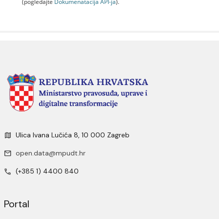
(pogledajte
Dokumenаtаcijа API-jа
).