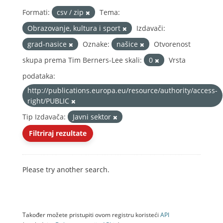
Formati:
csv / zip
Tema:
Obrazovanje, kultura i sport
Izdavači:
grad-nasice
Oznake:
našice
Otvorenost
skupa prema Tim Berners-Lee skali:
0
Vrsta
podataka:
http://publications.europa.eu/resource/authority/access-
right/PUBLIC
Tip Izdavača:
Javni sektor
Filtriraj rezultate
Please try another search.
Također možete pristupiti ovom registru koristeći
API