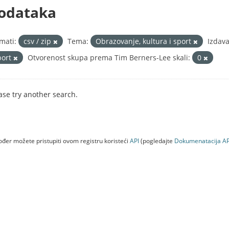
odataka
mati:
csv / zip
Tema:
Obrazovanje, kultura i sport
Izdava
port
Otvorenost skupa prema Tim Berners-Lee skali:
0
ase try another search.
đer možete pristupiti ovom registru koristeći
API
(pogledajte
Dokumenаtаcijа AP