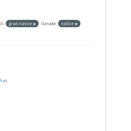
či:
grad-nasice
Oznake:
našice
I-jа
).