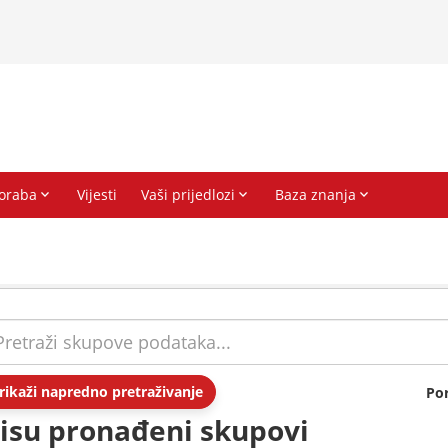
rikaži napredno pretraživanje
Po
isu pronađeni skupovi