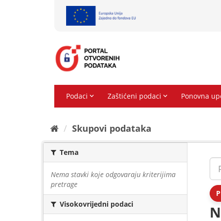
Preskoči
na
sadržaj
Skupovi podаtаkа
Tema
Nema stavki koje odgovaraju kriterijima
pretrage
P
Visokovrijedni podaci
N