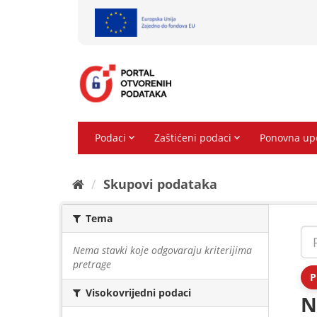
Preskoči
na
sadržaj
Skupovi podаtаkа
Tema
Nema stavki koje odgovaraju kriterijima
pretrage
P
Visokovrijedni podaci
N