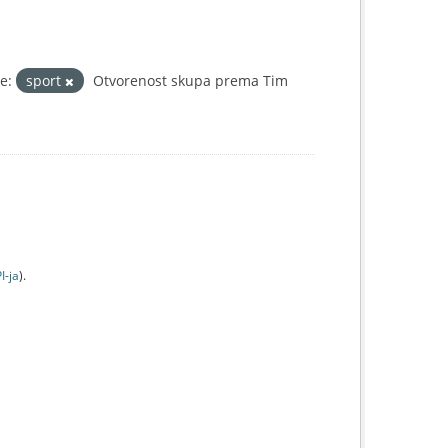
e:
sport
Otvorenost skupa prema Tim
I-jа
).