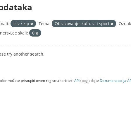
odataka
mati:
csv / zip
Tema:
Obrazovanje, kultura i sport
Oznak
ners-Lee skali:
0
ase try another search.
đer možete pristupiti ovom registru koristeći
API
(pogledajte
Dokumenаtаcijа AP