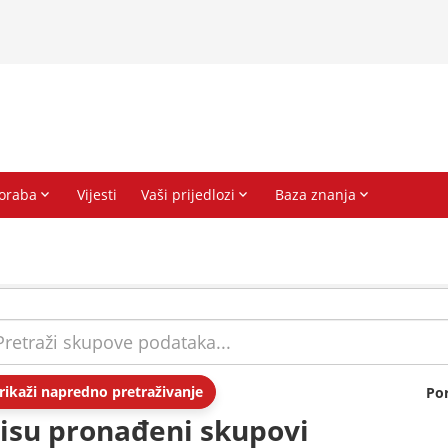
rikaži napredno pretraživanje
Po
isu pronađeni skupovi