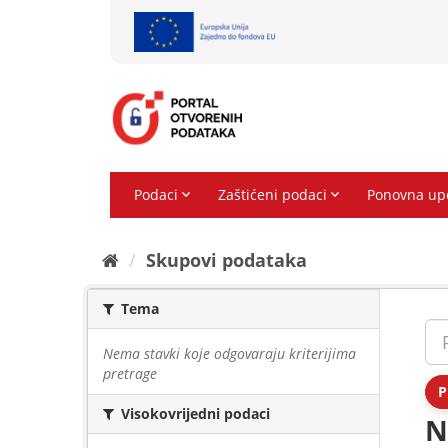
Preskoči
na
sadržaj
Skupovi podаtаkа
Tema
Nema stavki koje odgovaraju kriterijima
pretrage
P
Visokovrijedni podaci
N