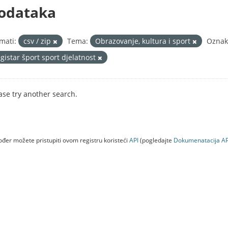
odataka
mati:
csv / zip
Tema:
Obrazovanje, kultura i sport
Oznak
egistar šport sport djelatnost
ase try another search.
đer možete pristupiti ovom registru koristeći
API
(pogledajte
Dokumenаtаcijа AP