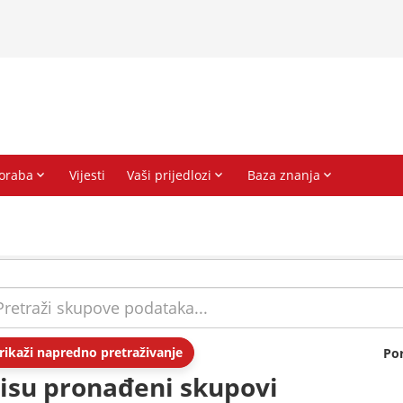
rikaži napredno pretraživanje
Po
isu pronađeni skupovi