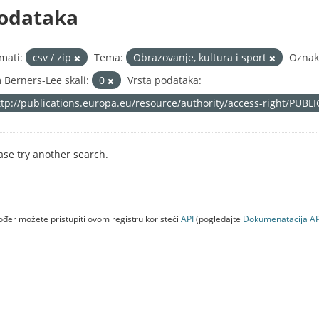
odataka
mati:
csv / zip
Tema:
Obrazovanje, kultura i sport
Oznak
 Berners-Lee skali:
0
Vrsta podataka:
ttp://publications.europa.eu/resource/authority/access-right/PUBL
ase try another search.
đer možete pristupiti ovom registru koristeći
API
(pogledajte
Dokumenаtаcijа AP