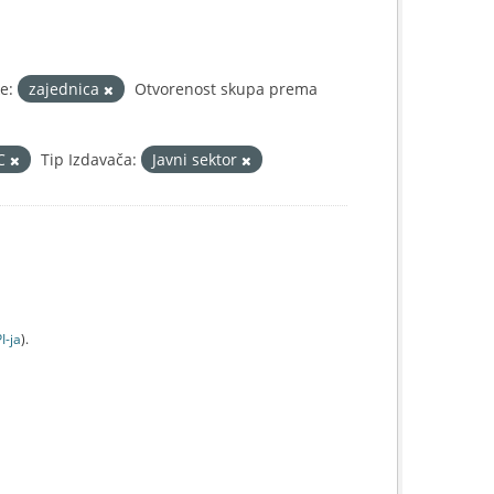
e:
zajednica
Otvorenost skupa prema
IC
Tip Izdavača:
Javni sektor
I-jа
).