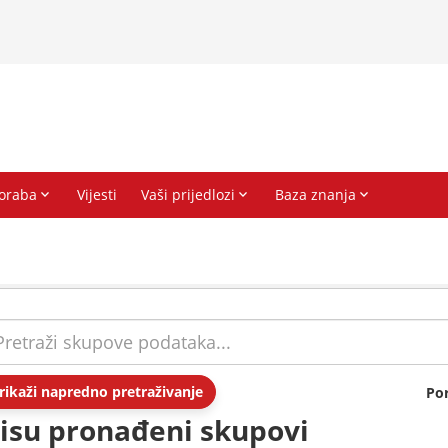
rikaži napredno pretraživanje
Po
isu pronađeni skupovi