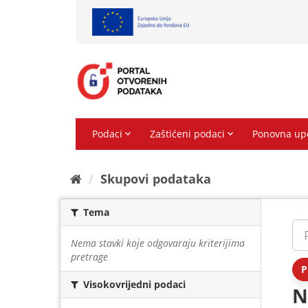
Preskoči
na
sadržaj
Skupovi podаtаkа
Tema
Nema stavki koje odgovaraju kriterijima
pretrage
P
Visokovrijedni podaci
N