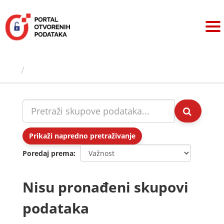
Preskoči
na
sadržaj
Skupovi podаtаkа
Prikaži napredno pretraživanje
Poredaj prema
Nisu pronađeni skupovi
podataka