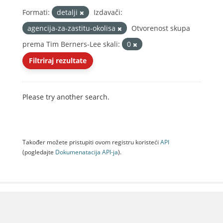
Formati:
detalji
Izdavači:
agencija-za-zastitu-okolisa
Otvorenost skupa
prema Tim Berners-Lee skali:
0
Filtriraj rezultate
Please try another search.
Također možete pristupiti ovom registru koristeći
API
(pogledajte
Dokumenаtаcijа API-jа
).