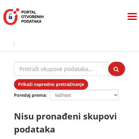
Preskoči
na
sadržaj
Skupovi podаtаkа
Prikaži napredno pretraživanje
Poredaj prema
Nisu pronađeni skupovi
podataka