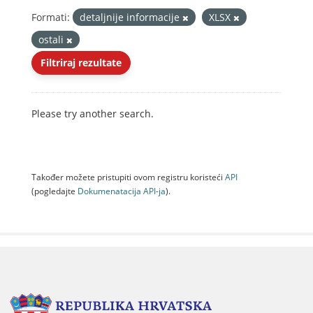
Formati:
detaljnije informacije
XLSX
ostali
Filtriraj rezultate
Please try another search.
Također možete pristupiti ovom registru koristeći
API
(pogledajte
Dokumenаtаcijа API-jа
).