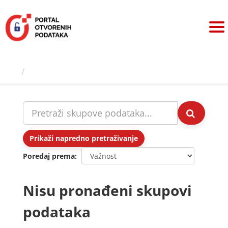
Preskoči
na
sadržaj
Skupovi podаtаkа
Prikaži napredno pretraživanje
Poredaj prema
Nisu pronađeni skupovi
podataka