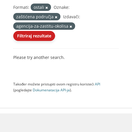
Formati:
ostali
Oznake:
zaštićena područja
Izdavači:
agencija-za-zastitu-okolisa
Filtriraj rezultate
Please try another search.
Također možete pristupiti ovom registru koristeći
API
(pogledajte
Dokumenаtаcijа API-jа
).