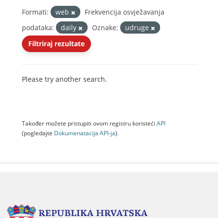
Formati:
web
Frekvencija osvježavanja
podataka:
daily
Oznake:
udruge
Filtriraj rezultate
Please try another search.
Također možete pristupiti ovom registru koristeći
API
(pogledajte
Dokumenаtаcijа API-jа
).