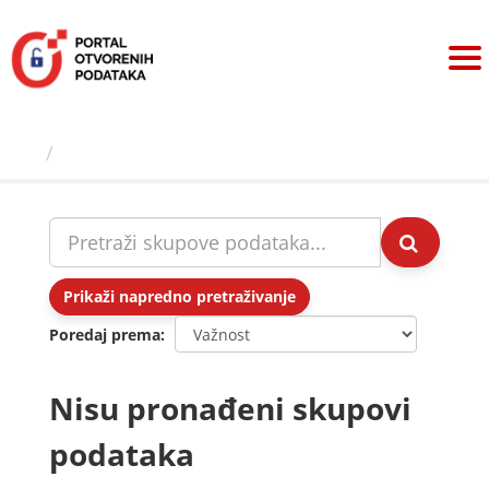
Preskoči
na
sadržaj
Skupovi podаtаkа
Prikaži napredno pretraživanje
Poredaj prema
Nisu pronađeni skupovi
podataka