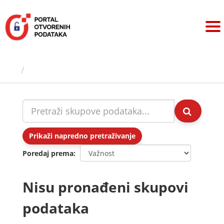
Preskoči
na
sadržaj
Skupovi podаtаkа
Prikaži napredno pretraživanje
Poredaj prema
Nisu pronađeni skupovi
podataka