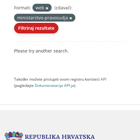
Formati:
web
Izdavači:
ministarstvo-pravosudja
Filtriraj rezultate
Please try another search.
Također možete pristupiti ovom registru koristeći
API
(pogledajte
Dokumenаtаcijа API-jа
).