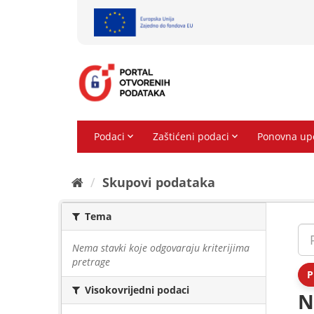
Preskoči
na
sadržaj
Skupovi podаtаkа
Tema
Nema stavki koje odgovaraju kriterijima
pretrage
P
Visokovrijedni podaci
N