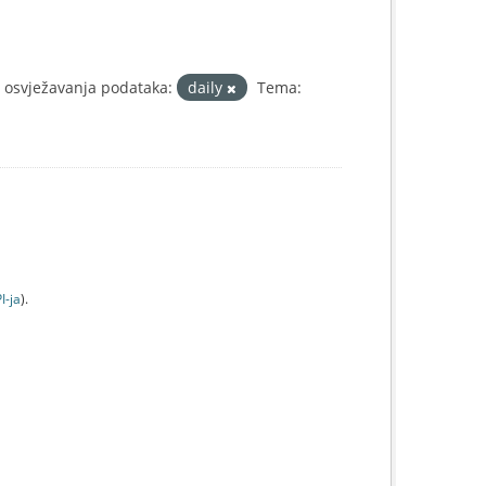
a osvježavanja podataka:
daily
Tema:
I-jа
).