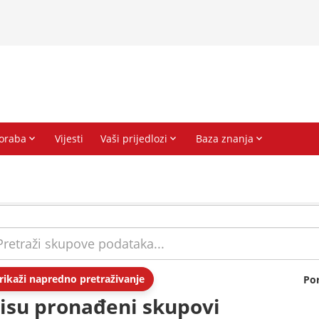
rikaži napredno pretraživanje
Po
isu pronađeni skupovi