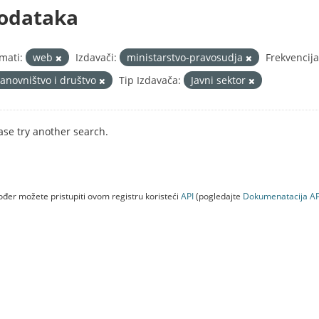
odataka
mati:
web
Izdavači:
ministarstvo-pravosudja
Frekvencij
tanovništvo i društvo
Tip Izdavača:
Javni sektor
ase try another search.
đer možete pristupiti ovom registru koristeći
API
(pogledajte
Dokumenаtаcijа AP