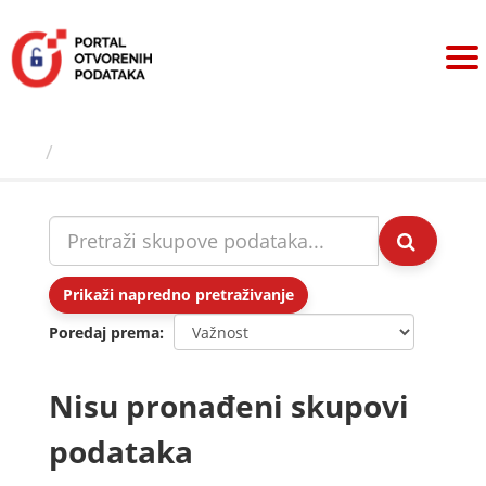
Preskoči
na
sadržaj
Skupovi podаtаkа
Prikaži napredno pretraživanje
Poredaj prema
Nisu pronađeni skupovi
podataka