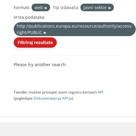
Formati:
web
Tip Izdavača:
Javni sektor
Vrsta podataka:
http://publications.europa.eu/resource/authority/access-
right/PUBLIC
Filtriraj rezultate
Please try another search.
Također možete pristupiti ovom registru koristeći
API
(pogledajte
Dokumenаtаcijа API-jа
).