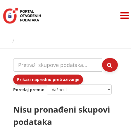
Preskoči
na
sadržaj
Skupovi podаtаkа
Prikaži napredno pretraživanje
Poredaj prema
Nisu pronađeni skupovi
podataka