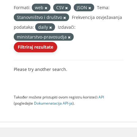
Formati:
web
CSV
JSON
Tema:
Stanovništvo i društvo
Frekvencija osvježavanja
podataka:
daily
Izdavači:
ministarstvo-pravosudja
Filtriraj rezultate
Please try another search.
Također možete pristupiti ovom registru koristeći
API
(pogledajte
Dokumenаtаcijа API-jа
).