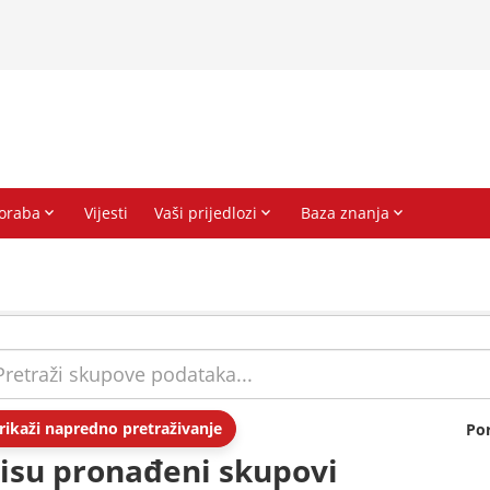
rikaži napredno pretraživanje
Po
isu pronađeni skupovi