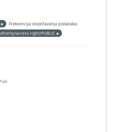
o
Frekvencija osvježavanja podataka:
uthority/access-right/PUBLIC
I-jа
).