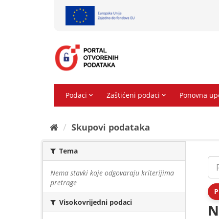
Preskoči
na
sadržaj
Skupovi podаtаkа
Tema
Nema stavki koje odgovaraju kriterijima
pretrage
P
Visokovrijedni podaci
N