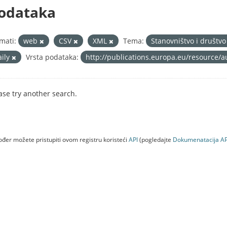
odataka
mati:
web
CSV
XML
Tema:
Stanovništvo i društv
aily
Vrsta podataka:
http://publications.europa.eu/resource/a
ase try another search.
đer možete pristupiti ovom registru koristeći
API
(pogledajte
Dokumenаtаcijа AP