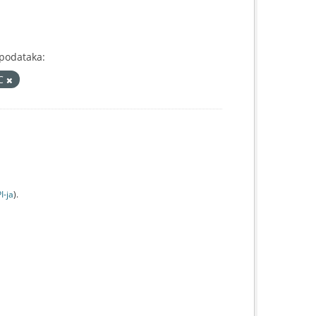
 podataka:
IC
I-jа
).