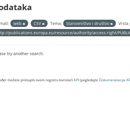
odataka
mati:
web
CSV
Tema:
Stanovništvo i društvo
Vrsta
ttp://publications.europa.eu/resource/authority/access-right/PUBL
ase try another search.
đer možete pristupiti ovom registru koristeći
API
(pogledajte
Dokumenаtаcijа AP