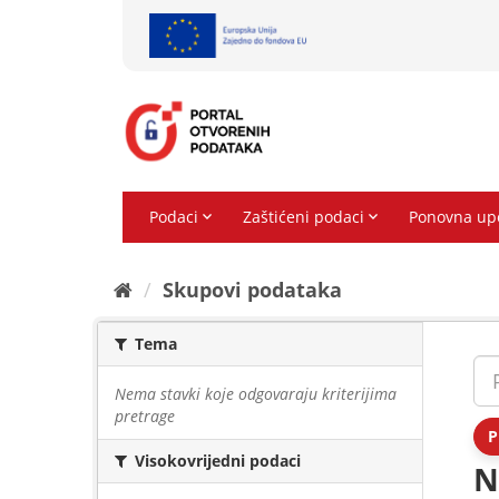
Preskoči
na
sadržaj
Skupovi podаtаkа
Tema
Nema stavki koje odgovaraju kriterijima
pretrage
P
Visokovrijedni podaci
N