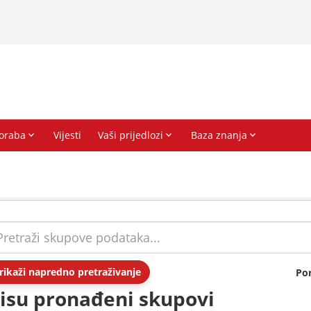
rikaži napredno pretraživanje
Po
isu pronađeni skupovi