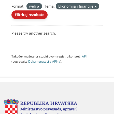
Formati:
web
Tema:
Ekonomija i financije
Filtriraj rezultate
Please try another search.
Također možete pristupiti ovom registru koristeći
API
(pogledajte
Dokumenаtаcijа API-jа
).