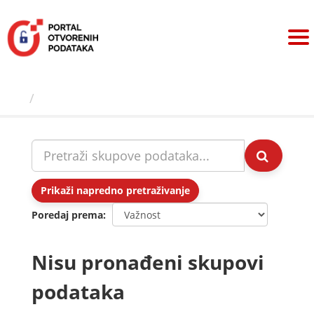
Preskoči
na
sadržaj
Skupovi podаtаkа
Prikaži napredno pretraživanje
Poredaj prema
Nisu pronađeni skupovi
podataka