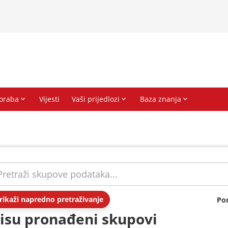
rikaži napredno pretraživanje
Po
isu pronađeni skupovi