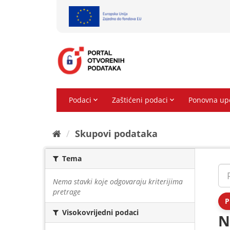
Preskoči
na
sadržaj
Skupovi podаtаkа
Tema
Nema stavki koje odgovaraju kriterijima
pretrage
P
Visokovrijedni podaci
N