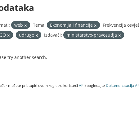
odataka
mati:
web
Tema:
Ekonomija i financije
Frekvencija osvje
GO
udruge
Izdavači:
ministarstvo-pravosudja
ase try another search.
đer možete pristupiti ovom registru koristeći
API
(pogledajte
Dokumenаtаcijа AP