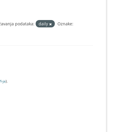
žavanja podataka:
daily
Oznake:
I-jа
).