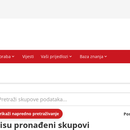
rikaži napredno pretraživanje
Po
isu pronađeni skupovi