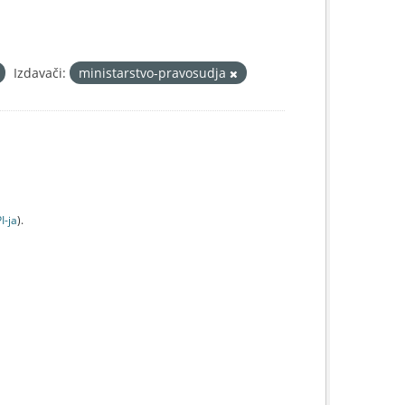
Izdavači:
ministarstvo-pravosudja
I-jа
).