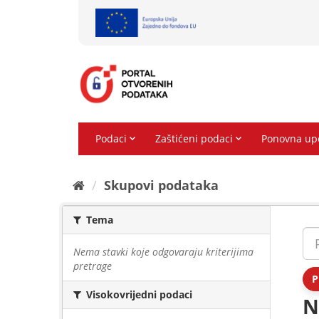
Preskoči
na
sadržaj
Skupovi podаtаkа
Tema
Nema stavki koje odgovaraju kriterijima
pretrage
P
Visokovrijedni podaci
N