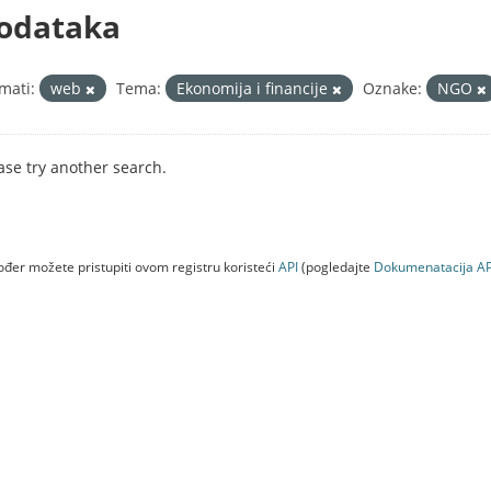
odataka
mati:
web
Tema:
Ekonomija i financije
Oznake:
NGO
ase try another search.
đer možete pristupiti ovom registru koristeći
API
(pogledajte
Dokumenаtаcijа AP