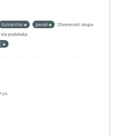
šumarstvo
perad
Otvorenost skupa
rsta podataka:
IC
I-jа
).