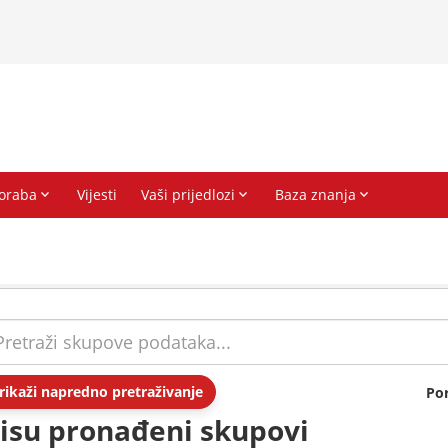
rikaži napredno pretraživanje
Po
isu pronađeni skupovi