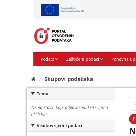
Preskoči
na
sadržaj
Skupovi podаtаkа
Tema
Nema stavki koje odgovaraju kriterijima
pretrage
P
Visokovrijedni podaci
N