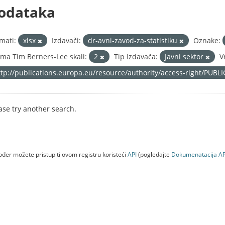
odataka
mati:
xlsx
Izdavači:
dr-avni-zavod-za-statistiku
Oznake:
ma Tim Berners-Lee skali:
2
Tip Izdavača:
Javni sektor
V
ttp://publications.europa.eu/resource/authority/access-right/PUBL
ase try another search.
đer možete pristupiti ovom registru koristeći
API
(pogledajte
Dokumenаtаcijа AP