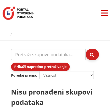
Preskoči
na
sadržaj
Skupovi podаtаkа
Prikaži napredno pretraživanje
Poredaj prema
Nisu pronađeni skupovi
podataka