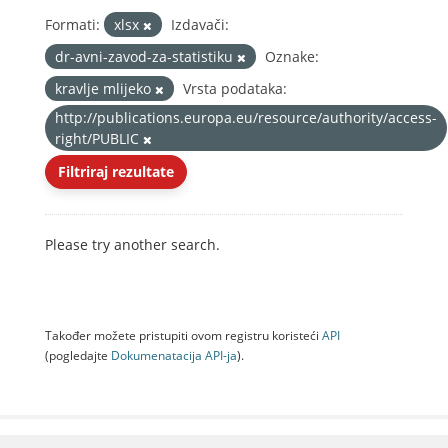
Formati:
xlsx
Izdavači:
dr-avni-zavod-za-statistiku
Oznake:
kravlje mlijeko
Vrsta podataka:
http://publications.europa.eu/resource/authority/access-
right/PUBLIC
Filtriraj rezultate
Please try another search.
Također možete pristupiti ovom registru koristeći
API
(pogledajte
Dokumenаtаcijа API-jа
).