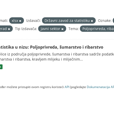
mati:
xlsx
Izdavači:
Državni zavod za statistiku
Oznake:
erad
Tip Izdavača:
Javni sektor
Tema:
Poljoprivreda, rib
atistika u nizu: Poljoprivreda, šumarstvo i ribarstvo
lice iz područja poljoprivrede, šumarstva i ribarstva sadrže podatk
arstva i ribarstva, kravljem mlijeku i mliječnim...
x
đer možete pristupiti ovom registru koristeći
API
(pogledajte
Dokumenаtаcijа AP