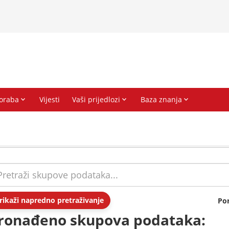
rikaži napredno pretraživanje
Po
ronađeno skupova podataka: