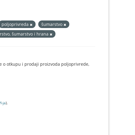
poljoprivreda
šumarstvo
arstvo, šumarstvo i hrana
e o otkupu i prodaji proizvoda poljoprivrede,
I-jа
).