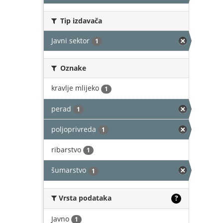
Tip izdavača
Javni sektor
1
Oznake
kravlje mlijeko
1
perad
1
poljoprivreda
1
ribarstvo
1
šumarstvo
1
Vrsta podataka
?
Javno
1