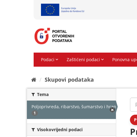
Preskoči
na
sadržaj
Skupovi podаtаkа
Tema
Poljoprivreda, ribarstvo, šumarstvo i hrana
1
P
P
Visokovrijedni podaci