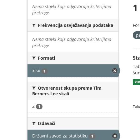
1
Nema stavki koje odgovaraju kriterijima
pretrage
For
Frekvencija osvježavanja podataka
p
Nema stavki koje odgovaraju kriterijima
pretrage
St
Formati
Tab
xlsx
1
šum
xls
Otvorenost skupa prema Tim
Berners-Lee skali
2
1
Tako
Izdavači
Državni zavod za statistiku
1