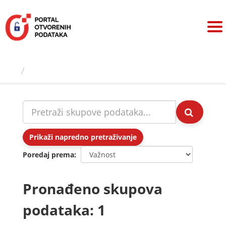
Preskoči
na
sadržaj
Skupovi podаtаkа
Prikaži napredno pretraživanje
Poredaj prema
Pronađeno skupova
podataka: 1