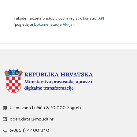
Također možete pristupiti ovom registru koristeći
API
(pogledajte
Dokumenаtаcijа API-jа
).