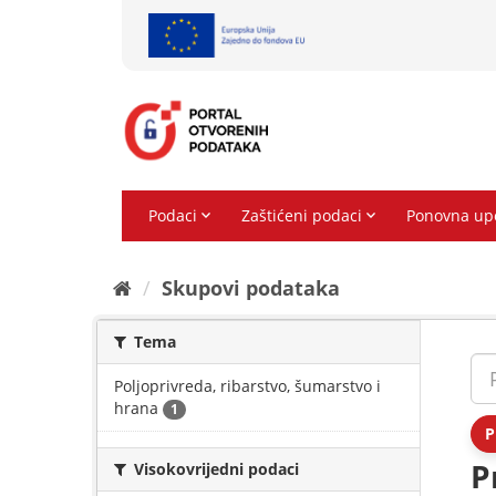
Preskoči
na
sadržaj
Skupovi podаtаkа
Tema
Poljoprivreda, ribarstvo, šumarstvo i
hrana
1
P
P
Visokovrijedni podaci