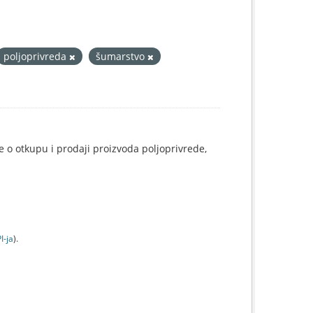
poljoprivreda
šumarstvo
e o otkupu i prodaji proizvoda poljoprivrede,
I-jа
).