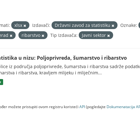
mati:
xlsx
Izdavači:
Državni zavod za statistiku
Oznake:
erad
ribarstvo
Tip Izdavača:
Javni sektor
atistika u nizu: Poljoprivreda, šumarstvo i ribarstvo
lice iz područja poljoprivrede, šumarstva i ribarstva sadrže podatk
arstva i ribarstva, kravljem mlijeku i mliječnim...
x
đer možete pristupiti ovom registru koristeći
API
(pogledajte
Dokumenаtаcijа AP