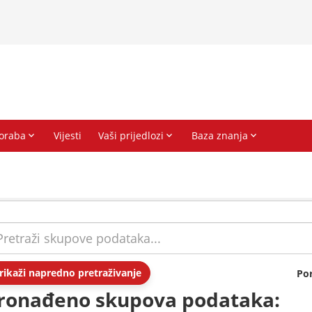
rikaži napredno pretraživanje
Po
ronađeno skupova podataka: