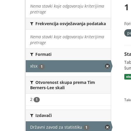
1
Nema stavki koje odgovaraju kriterijima
pretrage
For
Frekvencija osvježavanja podataka
p
Nema stavki koje odgovaraju kriterijima
pretrage
St
Formati
Tab
xlsx
1
šum
xls
Otvorenost skupa prema Tim
Berners-Lee skali
2
1
Tako
Izdavači
Državni zavod za statistiku
1