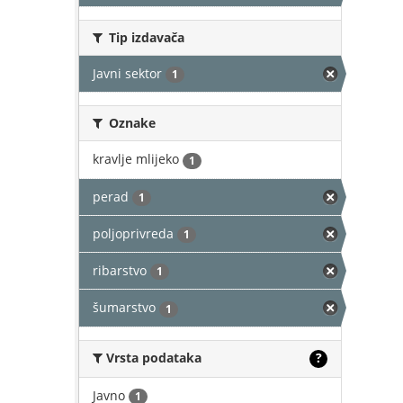
Tip izdavača
Javni sektor
1
Oznake
kravlje mlijeko
1
perad
1
poljoprivreda
1
ribarstvo
1
šumarstvo
1
Vrsta podataka
?
Javno
1