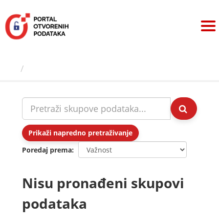
Preskoči
na
sadržaj
Skupovi podаtаkа
Prikaži napredno pretraživanje
Poredaj prema
Nisu pronađeni skupovi
podataka