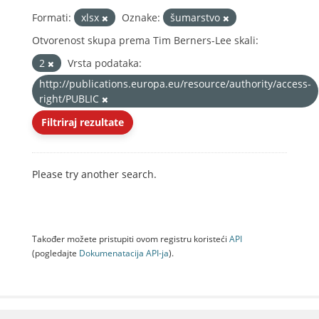
Formati:
xlsx
Oznake:
šumarstvo
Otvorenost skupa prema Tim Berners-Lee skali:
2
Vrsta podataka:
http://publications.europa.eu/resource/authority/access-
right/PUBLIC
Filtriraj rezultate
Please try another search.
Također možete pristupiti ovom registru koristeći
API
(pogledajte
Dokumenаtаcijа API-jа
).