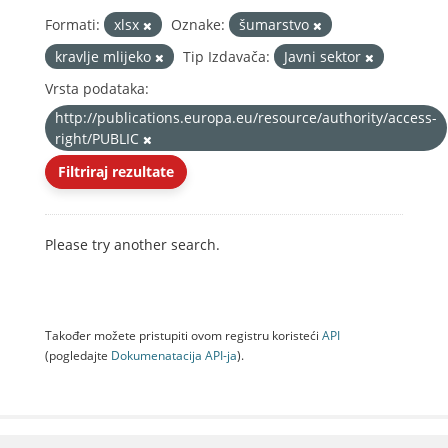
Formati:
xlsx
Oznake:
šumarstvo
kravlje mlijeko
Tip Izdavača:
Javni sektor
Vrsta podataka:
http://publications.europa.eu/resource/authority/access-
right/PUBLIC
Filtriraj rezultate
Please try another search.
Također možete pristupiti ovom registru koristeći
API
(pogledajte
Dokumenаtаcijа API-jа
).