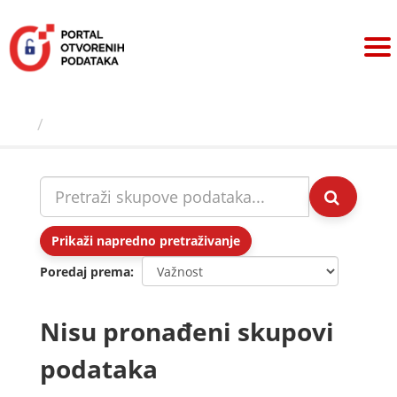
Preskoči
na
sadržaj
Skupovi podаtаkа
Prikaži napredno pretraživanje
Poredaj prema
Nisu pronađeni skupovi
podataka