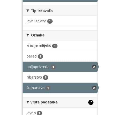
Tip izdavača
Javni sektor
1
Oznake
kravlje mlijeko
1
perad
1
poljoprivreda
1
ribarstvo
1
šumarstvo
1
Vrsta podataka
?
Javno
1