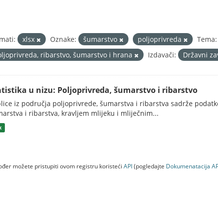
mati:
xlsx
Oznake:
šumarstvo
poljoprivreda
Tema:
oljoprivreda, ribarstvo, šumarstvo i hrana
Izdavači:
Državni za
atistika u nizu: Poljoprivreda, šumarstvo i ribarstvo
lice iz područja poljoprivrede, šumarstva i ribarstva sadrže podatk
arstva i ribarstva, kravljem mlijeku i mliječnim...
x
đer možete pristupiti ovom registru koristeći
API
(pogledajte
Dokumenаtаcijа AP