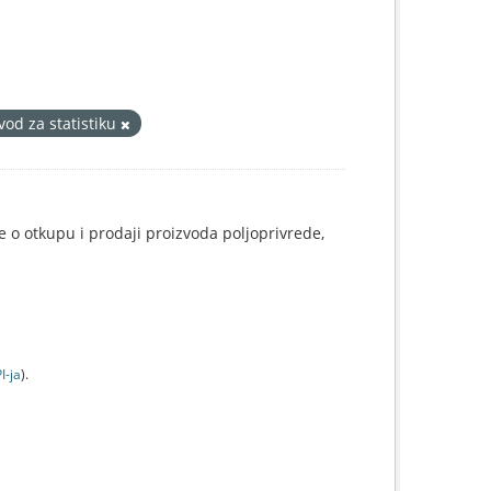
vod za statistiku
e o otkupu i prodaji proizvoda poljoprivrede,
I-jа
).