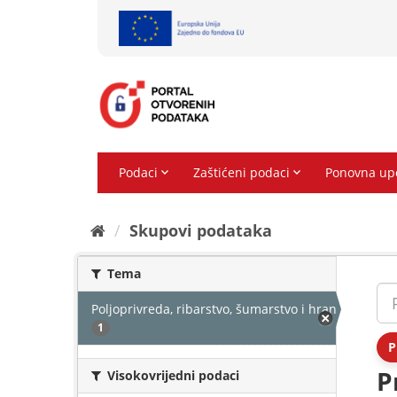
Preskoči
na
sadržaj
Skupovi podаtаkа
Tema
Poljoprivreda, ribarstvo, šumarstvo i hrana
1
P
P
Visokovrijedni podaci