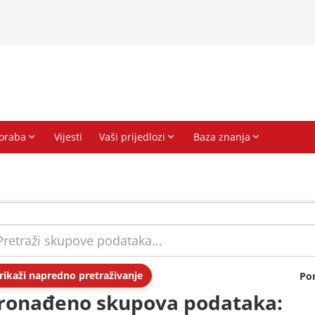
rikaži napredno pretraživanje
Po
ronađeno skupova podataka: