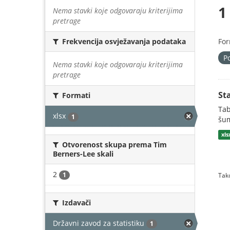
1
Nema stavki koje odgovaraju kriterijima
pretrage
For
Frekvencija osvježavanja podataka
P
Nema stavki koje odgovaraju kriterijima
pretrage
St
Formati
Tab
xlsx
1
šum
xls
Otvorenost skupa prema Tim
Berners-Lee skali
2
1
Tako
Izdavači
Državni zavod za statistiku
1