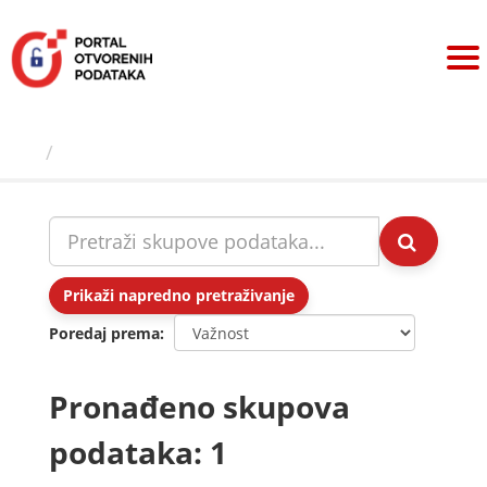
Preskoči
na
sadržaj
Skupovi podаtаkа
Prikaži napredno pretraživanje
Poredaj prema
Pronađeno skupova
podataka: 1