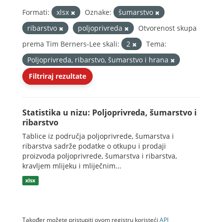
Formati:
xlsx
Oznake:
šumarstvo
ribarstvo
poljoprivreda
Otvorenost skupa
prema Tim Berners-Lee skali:
2
Tema:
Poljoprivreda, ribarstvo, šumarstvo i hrana
Filtriraj rezultate
Statistika u nizu: Poljoprivreda, šumarstvo i
ribarstvo
Tablice iz područja poljoprivrede, šumarstva i
ribarstva sadrže podatke o otkupu i prodaji
proizvoda poljoprivrede, šumarstva i ribarstva,
kravljem mlijeku i mliječnim...
xlsx
Također možete pristupiti ovom registru koristeći
API