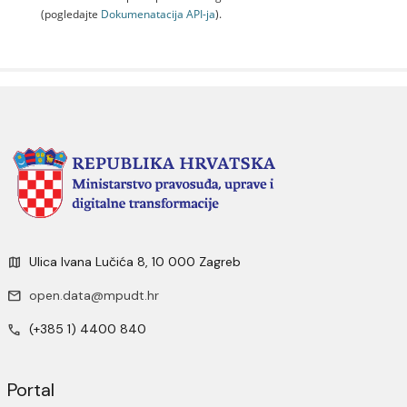
(pogledajte
Dokumenаtаcijа API-jа
).