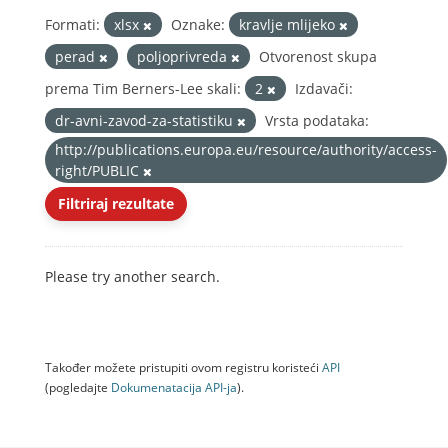
Formati:
xlsx
Oznake:
kravlje mlijeko
perad
poljoprivreda
Otvorenost skupa
prema Tim Berners-Lee skali:
2
Izdavači:
dr-avni-zavod-za-statistiku
Vrsta podataka:
http://publications.europa.eu/resource/authority/access-
right/PUBLIC
Filtriraj rezultate
Please try another search.
Također možete pristupiti ovom registru koristeći
API
(pogledajte
Dokumenаtаcijа API-jа
).