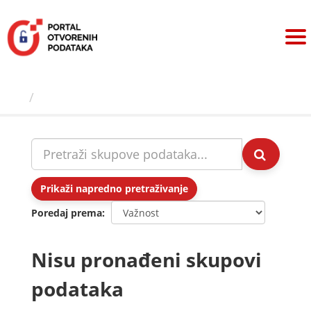
Preskoči
na
sadržaj
Skupovi podаtаkа
Prikaži napredno pretraživanje
Poredaj prema
Nisu pronađeni skupovi
podataka