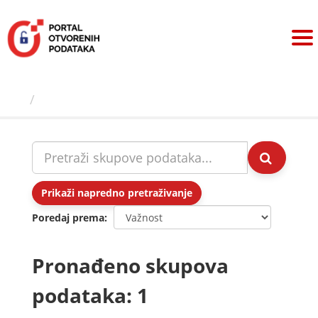
Preskoči
na
sadržaj
Skupovi podаtаkа
Prikaži napredno pretraživanje
Poredaj prema
Pronađeno skupova
podataka: 1