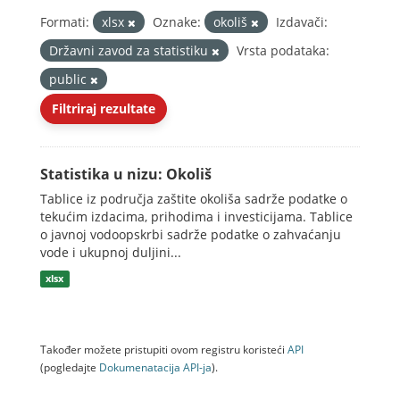
Formati:
xlsx
Oznake:
okoliš
Izdavači:
Državni zavod za statistiku
Vrsta podataka:
public
Filtriraj rezultate
Statistika u nizu: Okoliš
Tablice iz područja zaštite okoliša sadrže podatke o
tekućim izdacima, prihodima i investicijama. Tablice
o javnoj vodoopskrbi sadrže podatke o zahvaćanju
vode i ukupnoj duljini...
xlsx
Također možete pristupiti ovom registru koristeći
API
(pogledajte
Dokumenаtаcijа API-jа
).