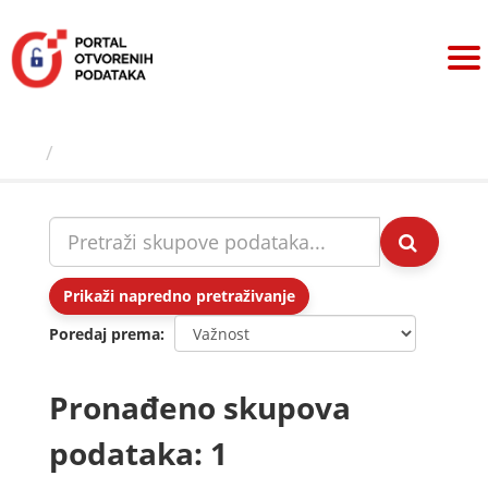
Preskoči
na
sadržaj
Skupovi podаtаkа
Prikaži napredno pretraživanje
Poredaj prema
Pronađeno skupova
podataka: 1