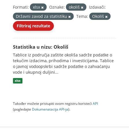
Formati:
xlsx
Oznake:
okoliš
Izdavači:
Državni zavod za statistiku
Tema:
Okoliš
Filtriraj rezultate
Statistika u nizu: Okoliš
Tablice iz područja zaštite okoliša sadrže podatke o
tekućim izdacima, prihodima i investicijama. Tablice
o javnoj vodoopskrbi sadrže podatke o zahvaćanju
vode i ukupnoj duljini...
xlsx
Također možete pristupiti ovom registru koristeći
API
(pogledajte
Dokumenаtаcijа API-jа
).