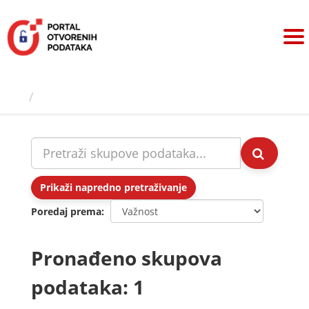
Preskoči
na
sadržaj
Skupovi podаtаkа
Prikaži napredno pretraživanje
Poredaj prema
Pronađeno skupova
podataka: 1