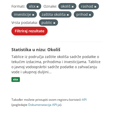
Formati:
xlsx
Oznake:
okoliš
rashod
investicije
zaštita okoliša
prihod
Vrsta podataka:
public
Filtriraj rezultate
Statistika u nizu: Okoliš
Tablice iz područja zaštite okoliša sadrže podatke o
tekućim izdacima, prihodima i investicijama. Tablice
o javnoj vodoopskrbi sadrže podatke o zahvaćanju
vode i ukupnoj duljini...
xlsx
Također možete pristupiti ovom registru koristeći
API
(pogledajte
Dokumenаtаcijа API-jа
).