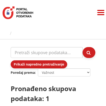
Preskoči
na
sadržaj
Skupovi podаtаkа
Prikaži napredno pretraživanje
Poredaj prema
Pronađeno skupova
podataka: 1