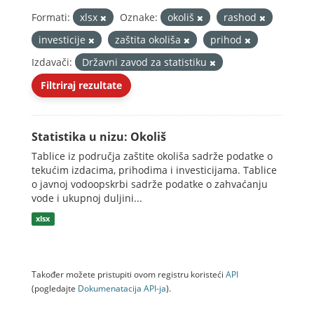
Formati:
xlsx
Oznake:
okoliš
rashod
investicije
zaštita okoliša
prihod
Izdavači:
Državni zavod za statistiku
Filtriraj rezultate
Statistika u nizu: Okoliš
Tablice iz područja zaštite okoliša sadrže podatke o
tekućim izdacima, prihodima i investicijama. Tablice
o javnoj vodoopskrbi sadrže podatke o zahvaćanju
vode i ukupnoj duljini...
xlsx
Također možete pristupiti ovom registru koristeći
API
(pogledajte
Dokumenаtаcijа API-jа
).