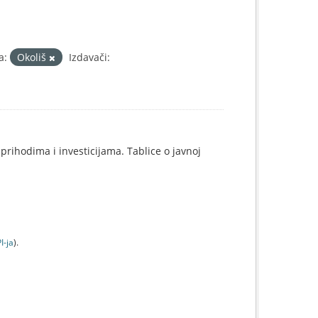
a:
Okoliš
Izdavači:
prihodima i investicijama. Tablice o javnoj
I-jа
).