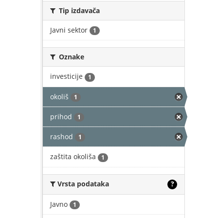
Tip izdavača
Javni sektor
1
Oznake
investicije
1
okoliš
1
prihod
1
rashod
1
zaštita okoliša
1
Vrsta podataka
?
Javno
1