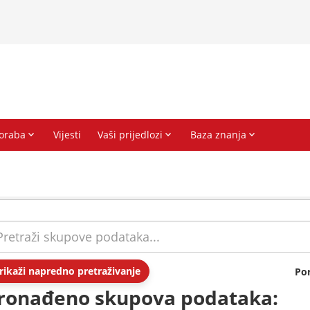
rikaži napredno pretraživanje
Po
ronađeno skupova podataka: