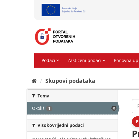
Preskoči
na
sadržaj
Skupovi podаtаkа
Tema
Okoliš
1
P
Visokovrijedni podaci
P