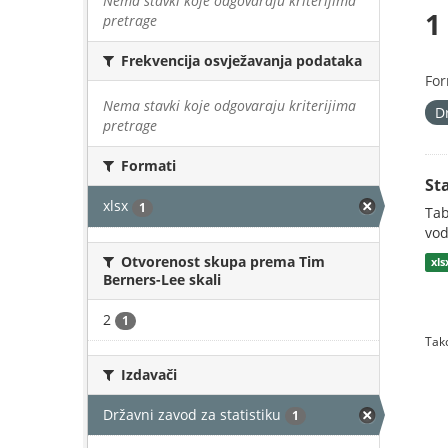
Nema stavki koje odgovaraju kriterijima
1
pretrage
Frekvencija osvježavanja podataka
For
Nema stavki koje odgovaraju kriterijima
D
pretrage
Formati
St
xlsx
1
Tab
vod
Otvorenost skupa prema Tim
xls
Berners-Lee skali
2
1
Tako
Izdavači
Državni zavod za statistiku
1