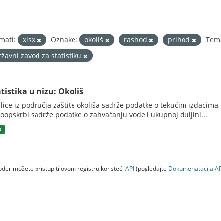
mati:
xlsx
Oznake:
okoliš
rashod
prihod
Tem
ržavni zavod za statistiku
atistika u nizu: Okoliš
lice iz područja zaštite okoliša sadrže podatke o tekućim izdacima, 
oopskrbi sadrže podatke o zahvaćanju vode i ukupnoj duljini...
x
đer možete pristupiti ovom registru koristeći
API
(pogledajte
Dokumenаtаcijа AP