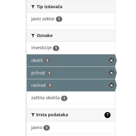
Tip izdavača
Javni sektor
1
Oznake
investicije
1
okoliš
1
prihod
1
rashod
1
zaštita okoliša
1
Vrsta podataka
?
Javno
1