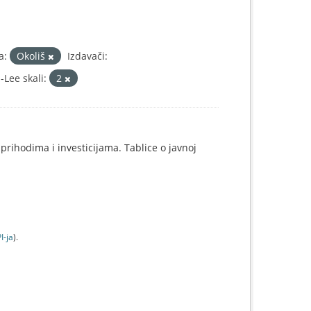
a:
Okoliš
Izdavači:
Lee skali:
2
prihodima i investicijama. Tablice o javnoj
I-jа
).