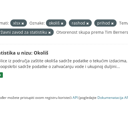
mati:
xlsx
Oznake:
okoliš
rashod
prihod
Tem
ržavni zavod za statistiku
Otvorenost skupa prema Tim Berners-
atistika u nizu: Okoliš
lice iz područja zaštite okoliša sadrže podatke o tekućim izdacima, 
oopskrbi sadrže podatke o zahvaćanju vode i ukupnoj duljini...
x
đer možete pristupiti ovom registru koristeći
API
(pogledajte
Dokumenаtаcijа AP