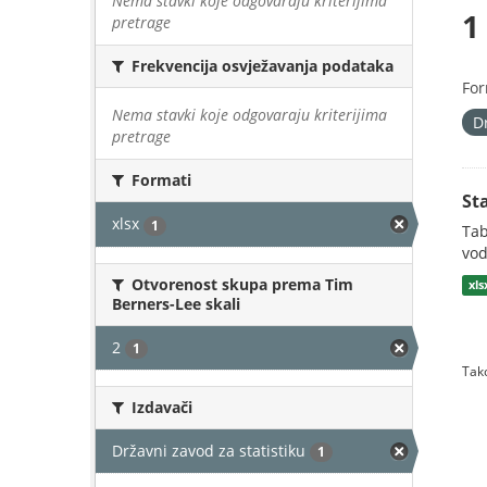
Nema stavki koje odgovaraju kriterijima
1
pretrage
Frekvencija osvježavanja podataka
For
Nema stavki koje odgovaraju kriterijima
D
pretrage
Formati
St
xlsx
1
Tab
vod
Otvorenost skupa prema Tim
xls
Berners-Lee skali
2
1
Tako
Izdavači
Državni zavod za statistiku
1