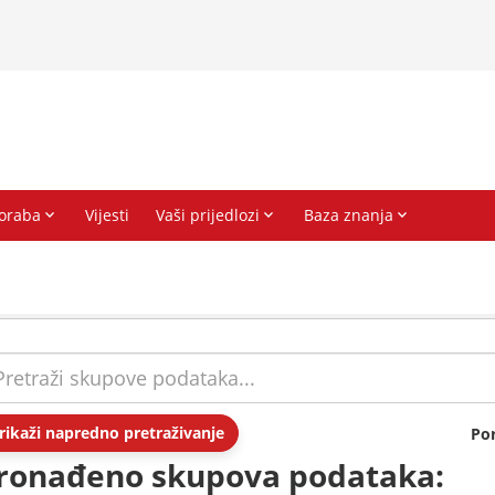
rikaži napredno pretraživanje
Po
ronađeno skupova podataka: