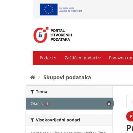
Preskoči
na
sadržaj
Skupovi podаtаkа
Tema
Okoliš
1
P
Visokovrijedni podaci
P