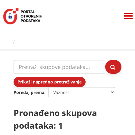
Preskoči
na
sadržaj
Skupovi podаtаkа
Prikaži napredno pretraživanje
Poredaj prema
Pronađeno skupova
podataka: 1