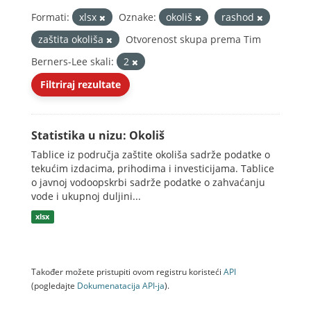
Formati:
xlsx
Oznake:
okoliš
rashod
zaštita okoliša
Otvorenost skupa prema Tim
Berners-Lee skali:
2
Filtriraj rezultate
Statistika u nizu: Okoliš
Tablice iz područja zaštite okoliša sadrže podatke o
tekućim izdacima, prihodima i investicijama. Tablice
o javnoj vodoopskrbi sadrže podatke o zahvaćanju
vode i ukupnoj duljini...
xlsx
Također možete pristupiti ovom registru koristeći
API
(pogledajte
Dokumenаtаcijа API-jа
).