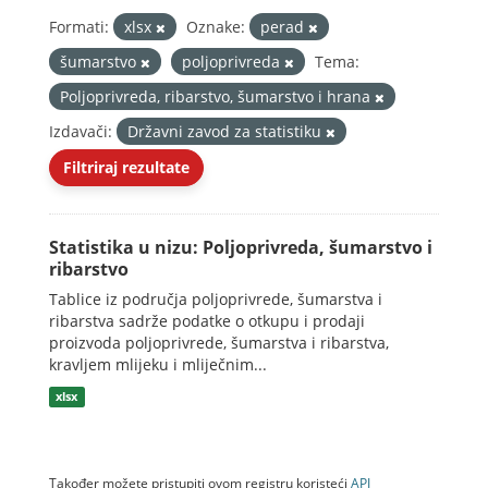
Formati:
xlsx
Oznake:
perad
šumarstvo
poljoprivreda
Tema:
Poljoprivreda, ribarstvo, šumarstvo i hrana
Izdavači:
Državni zavod za statistiku
Filtriraj rezultate
Statistika u nizu: Poljoprivreda, šumarstvo i
ribarstvo
Tablice iz područja poljoprivrede, šumarstva i
ribarstva sadrže podatke o otkupu i prodaji
proizvoda poljoprivrede, šumarstva i ribarstva,
kravljem mlijeku i mliječnim...
xlsx
Također možete pristupiti ovom registru koristeći
API