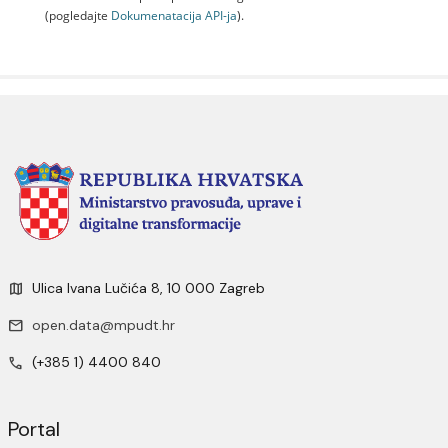
(pogledajte
Dokumenаtаcijа API-jа
).