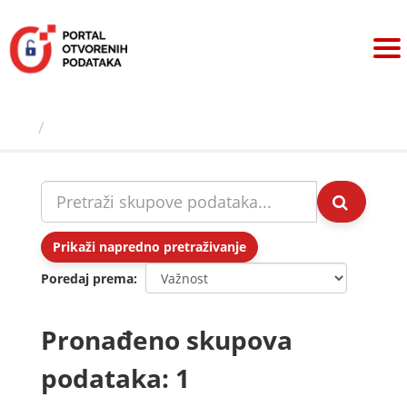
Preskoči
na
sadržaj
Skupovi podаtаkа
Prikaži napredno pretraživanje
Poredaj prema
Pronađeno skupova
podataka: 1