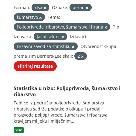
Formati:
xlsx
Oznake:
perad
šumarstvo
Tema:
Poljoprivreda, ribarstvo, šumarstvo i hrana
Tip
Izdavača:
Javni sektor
Izdavači:
Državni zavod za statistiku
Otvorenost skupa
prema Tim Berners-Lee skali:
2
Filtriraj rezultate
Statistika u nizu: Poljoprivreda, šumarstvo i
ribarstvo
Tablice iz područja poljoprivrede, šumarstva i
ribarstva sadrže podatke o otkupu i prodaji
proizvoda poljoprivrede, šumarstva i ribarstva,
kravljem mlijeku i mliječnim...
xlsx