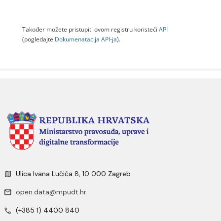
Također možete pristupiti ovom registru koristeći
API
(pogledajte
Dokumenаtаcijа API-jа
).