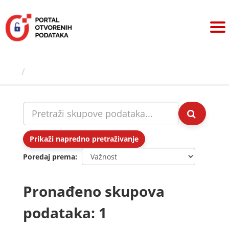
Preskoči
na
sadržaj
Skupovi podаtаkа
Prikaži napredno pretraživanje
Poredaj prema
Pronađeno skupova
podataka: 1