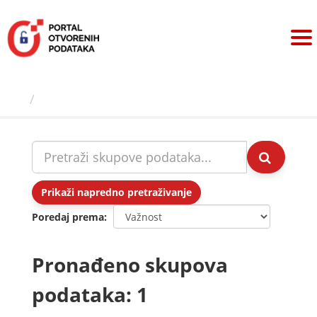
Preskoči
na
sadržaj
Skupovi podаtаkа
Prikaži napredno pretraživanje
Poredaj prema
Pronađeno skupova
podataka: 1