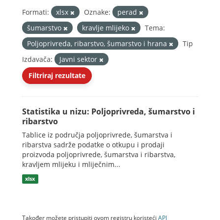
Formati:
xlsx
Oznake:
perad
šumarstvo
kravlje mlijeko
Tema:
Poljoprivreda, ribarstvo, šumarstvo i hrana
Tip
Izdavača:
Javni sektor
Filtriraj rezultate
Statistika u nizu: Poljoprivreda, šumarstvo i
ribarstvo
Tablice iz područja poljoprivrede, šumarstva i
ribarstva sadrže podatke o otkupu i prodaji
proizvoda poljoprivrede, šumarstva i ribarstva,
kravljem mlijeku i mliječnim...
xlsx
Također možete pristupiti ovom registru koristeći
API