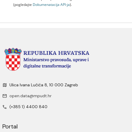
(pogledajte
Dokumenаtаcijа API-jа
).